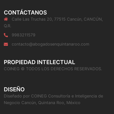
CONTÁCTANOS
Calle Las Truchas 20, 77515 Cancún, CANCÚN,
Q.R.
9983211579
contacto@abogadosenquintanaroo.com
PROPIEDAD INTELECTUAL
COINEG © TODOS LOS DERECHOS RESERVADOS.
DISEÑO
Diseñado por COINEG Consultoría e Inteligencia de
Negocio Cancún, Quintana Roo, México