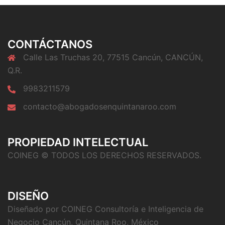
CONTÁCTANOS
Calle Las Truchas 20, 77515 Cancún, CANCÚN,
Q.R.
9983211579
contacto@abogadosenquintanaroo.com
PROPIEDAD INTELECTUAL
COINEG © TODOS LOS DERECHOS RESERVADOS.
DISEÑO
Diseñado por COINEG Consultoría e Inteligencia de
Negocio Cancún, Quintana Roo, México