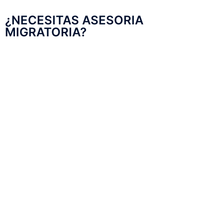
¿NECESITAS ASESORIA
MIGRATORIA?
•
Renovación de documentos migratorios.
• Renovación de visas y ofertas de trabajo.
• Renovación de unidad familiar.
• Renovación de constancia de empleado.
• Tramitar de entrada y salida.
• Cambio de condición de estancia.
• Cambio de condición de empleador.
• Cambio de condición de estado civil.